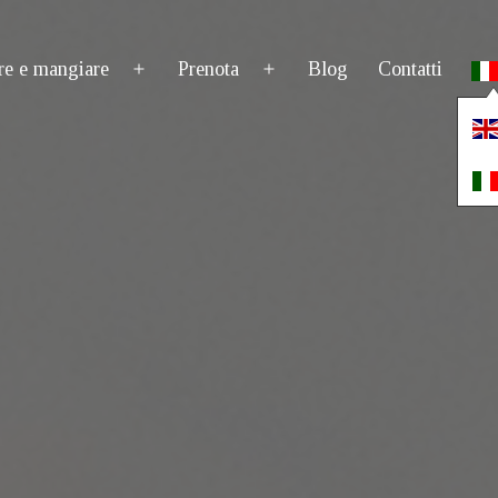
re e mangiare
Prenota
Blog
Contatti
Apri
Apri
menu
menu