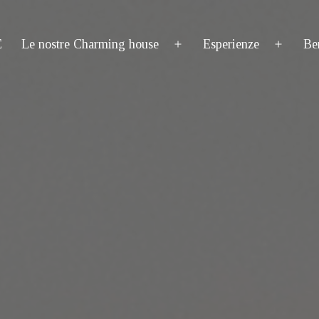
E
Le nostre Charming house
Esperienze
Be
Apri
Apri
menu
menu