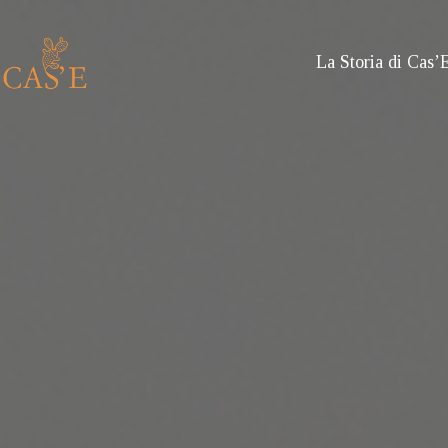
Salta
al
La Storia di Cas’
contenuto
Cas'è
Charming
House
a
Caserta