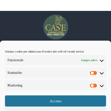
Cas’E Charming House
Usiamo cookie per ottimizzare il nostro sito web ed i nostri servizi.
Small Unique Stay
Funzionale
Sempre attivo
Via Salvatore Maielli, 5
81100 – Caserta
Statistiche
Statistic
e.Mail : info@casecharminghouse.com
Marketing
Marketi
Telefono : +39 0823 356693
Whatsapp : +39 338 1200561
Accetta