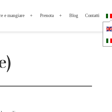
re e mangiare
Prenota
Blog
Contatti
Apri
Apri
menu
menu
e)