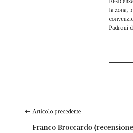
Residenza
la zona, p
convenzio
Padroni di
Navigazione
Articolo precedente
articoli
Franco Broccardo (recensione