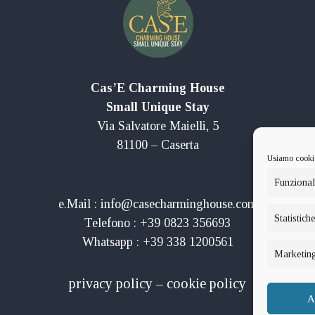
Cas’E Charming House
Small Unique Stay
Via Salvatore Maielli, 5
81100 – Caserta
Usiamo cookie 
Funziona
e.Mail : info@casecharminghouse.com
Statistich
Telefono : +39 0823 356693
Whatsapp : +39 338 1200561
Marketin
privacy policy
–
cookie policy
A