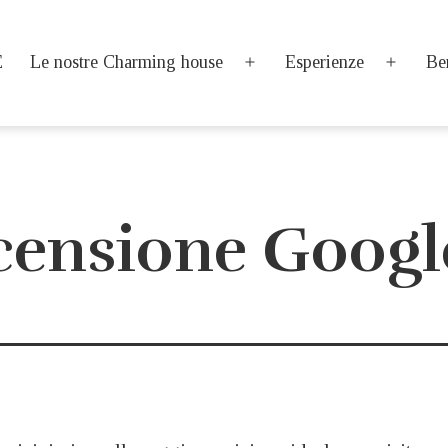
E
Le nostre Charming house
Esperienze
Be
Apri
Apri
menu
menu
censione Googl