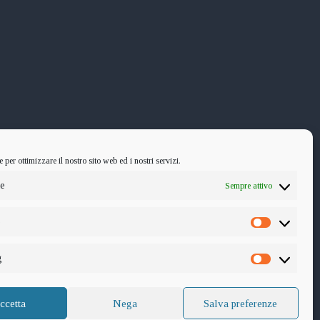
per ottimizzare il nostro sito web ed i nostri servizi.
le
Sempre attivo
e
Statistiche
g
Marketin
ccetta
Nega
Salva preferenze