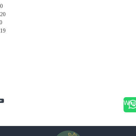
20
20
0
19
am
book
terest
YouTube
Wha