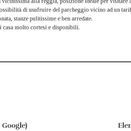
 vicinissima alla reggia, posizione ideale per visitare 
ossibilità di usufruire del parcheggio vicino ad un tari
nata, stanze pulitissime e ben arredate.
 casa molto cortesi e disponibili.
 Google)
Ele