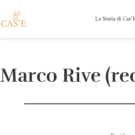
Salta
al
La Storia di Cas’
contenuto
Cas'è
Charming
House
a
Marco Rive (re
Caserta