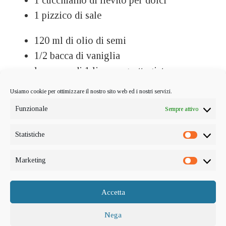
1 cucchiaino di lievito per dolci
1 pizzico di sale
120 ml di olio di semi
1/2 bacca di vaniglia
la scorza di 1 limone grattugiata
1/2 cucchiaino di cremor tartaro
Usiamo cookie per ottimizzare il nostro sito web ed i nostri servizi.
180 ml di acqua
Funzionale
Sempre attivo
Statistiche
Statistic
Marketing
Marketi
Accetta
Nega