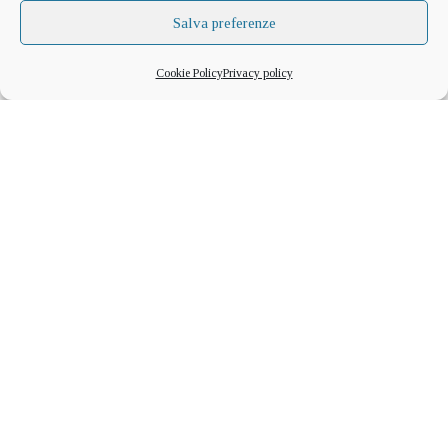
Salva preferenze
Cookie Policy
Privacy policy
Clafoutis di ciliegie
Altra torta da breakfast deliziosa… Questa è
semplicemente buonissima!
Per una pirofila imburrata di 24 cm
600 g di ciliegie