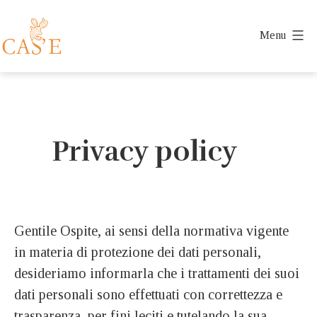
Salta
al
Menu
contenuto
Cas'è
Charming
House
a
Privacy policy
Caserta
Gentile Ospite, ai sensi della normativa vigente
in materia di protezione dei dati personali,
desideriamo informarla che i trattamenti dei suoi
dati personali sono effettuati con correttezza e
trasparenza, per fini leciti e tutelando la sua