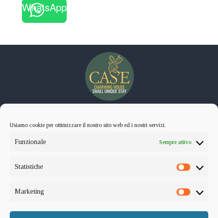
WhatsApp
Cas’E Charming House
Usiamo cookie per ottimizzare il nostro sito web ed i nostri servizi.
Small Unique Stay
Funzionale
Via Salvatore Maielli, 5
Sempre attivo
81100 – Caserta
Statistiche
Statistic
e.Mail : info@casecharminghouse.com
Marketing
Marketi
Telefono : +39 0823 356693