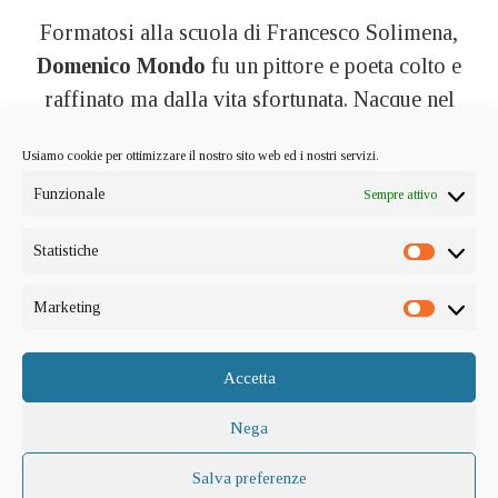
Formatosi alla scuola di Francesco Solimena,
Domenico Mondo
fu un pittore e poeta colto e
raffinato ma dalla vita sfortunata. Nacque nel
1723 e dedicò il suo percorso artistico alla
Usiamo cookie per ottimizzare il nostro sito web ed i nostri servizi.
magnificenza barocca rifiutandosi di aderire allo
Funzionale
Sempre attivo
stile neoclassico nascente, questa scelta lo isolò e
condannò a ruoli marginali.
Statistiche
Statistic
Alla morte del padre – illustre letterato e
Marketing
giureconsulto – iniziò un periodo di difficoltà
Marketi
economiche aggravate dalla scelta di vivere nella
Accetta
capitale e dalla nascita di cinque figlie femmine.
Nega
Probabilmente per questo motivo decise di
tornare nei luoghi d’origine.
Salva preferenze